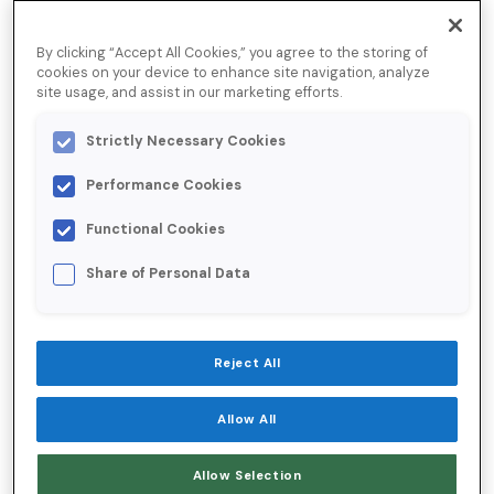
bounces que estavam recebendo, o Grupo
Recovery sabia que precisava de apoio
By clicking “Accept All Cookies,” you agree to the storing of
cookies on your device to enhance site navigation, analyze
especializado em entregabilidade.
site usage, and assist in our marketing efforts.
Strictly Necessary Cookies
Além disso, o programa de e-mail da empresa
Performance Cookies
não atendia a certos requisitos dos
Functional Cookies
provedores de e-mail: os protocolos de
Share of Personal Data
autenticação não estavam corretamente
configurados e não havia a opção de
descadastramento com um clique,nova
Reject All
obrigatoriedade do Gmail
Allow All
Esses problemas rapidamente se agravaram,
Allow Selection