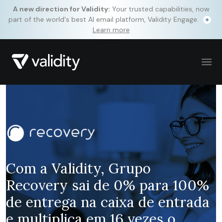
A new direction for Validity:
Your trusted capabilities, now
part of the world's best AI email platform, Validity Engage.
Learn more
Com a
Validity
,
Grupo
Recovery sai de 0% para 100%
de entrega na caixa de entrada
e multiplica em 16 vezes o